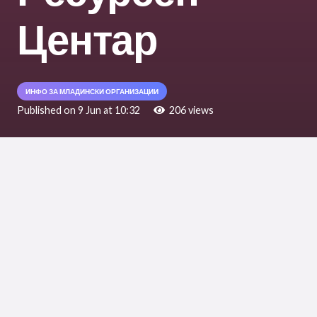
Центар
ИНФО ЗА МЛАДИНСКИ ОРГАНИЗАЦИИ
Published on
9 Jun at 10:32
206
views
Граѓанскиот ресурсен центар објави
повик
за граѓански организации
за учество во
програма за
менторска
поддршка
насочена кон зајакнување на
организациските капацитети и
унапредување на внатрешните процеси на
организациите.