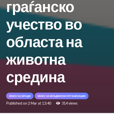
граѓанско
учество во
областа на
животна
средина
ИНФО ЗА МЛАДИ
ИНФО ЗА МЛАДИНСКИ ОРГАНИЗАЦИИ
Published on
2 Mar at 13:40
314
views