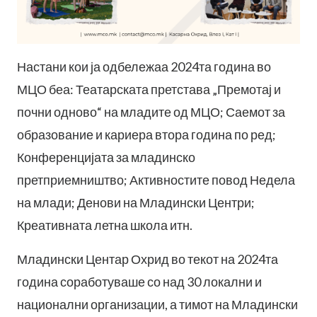
Настани кои ја одбележаа 2024та година во
МЦО беа: Театарската претстава „Премотај и
почни одново“ на младите од МЦО; Саемот за
образование и кариера втора година по ред;
Конференцијата за младинско
претприемништво; Активностите повод Недела
на млади; Денови на Младински Центри;
Креативната летна школа итн.
Младински Центар Охрид во текот на 2024та
година соработуваше со над 30 локални и
национални организации, а тимот на Младински