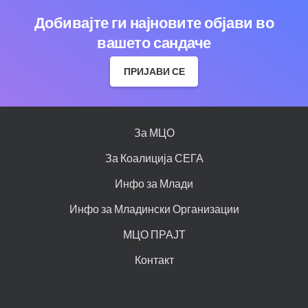
Добивајте ги најновите објави во
вашето сандаче
ПРИЈАВИ СЕ
За МЦО
За Коалиција СЕГА
Инфо за Млади
Инфо за Младински Организации
МЦО ПРАЈТ
Контакт