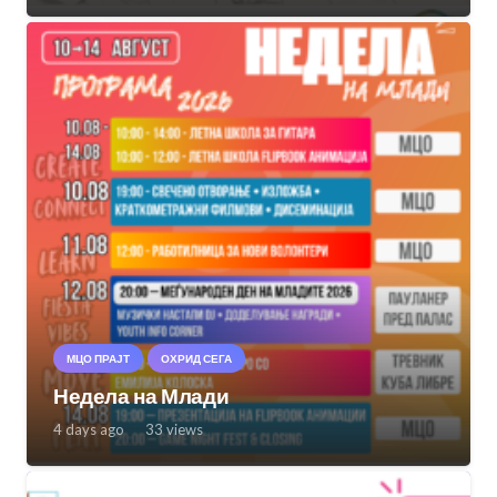
МЦО ПРАЈТ
ОХРИД СЕГА
Недела на Млади
4 days ago
33
views