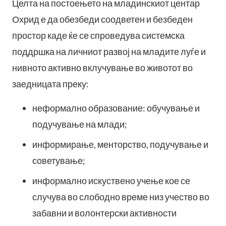
Целта на постоењето на младинскиот центар
Охрид е да обезбеди соодветен и безбеден
простор каде ќе се спроведува системска
поддршка на личниот развој на младите луѓе и
нивното активно вклучување во животот во
заедницата преку:
неформално образование: обучување и
подучување на млади;
информирање, менторство, подучување и
советување;
информално искуствено учење кое се
случува во слободно време низ учество во
забавни и волонтерски активности