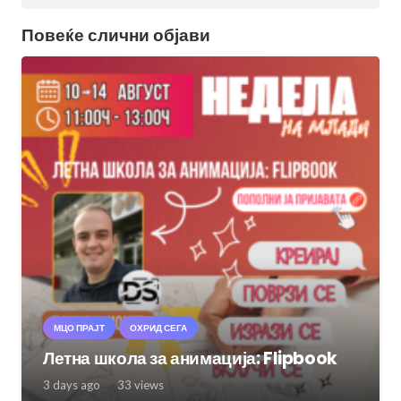
Повеќе слични објави
МЦО ПРАЈТ
ОХРИД СЕГА
Летна школа за анимација: Flipbook
3 days ago
33
views