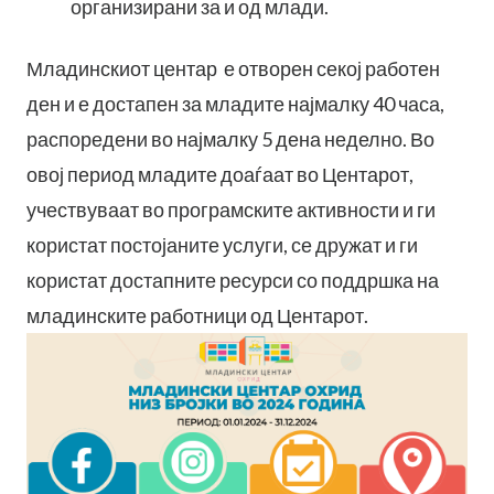
организирани за и од млади.
Младинскиот центар е отворен секој работен
ден и е достапен за младите најмалку 40 часа,
распоредени во најмалку 5 дена неделно. Во
овој период младите доаѓаат во Центарот,
учествуваат во програмските активности и ги
користат постојаните услуги, се дружат и ги
користат достапните ресурси со поддршка на
младинските работници од Центарот.